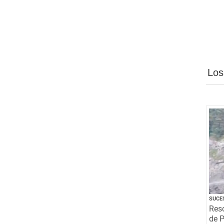
Los
SUCE
Resc
de P