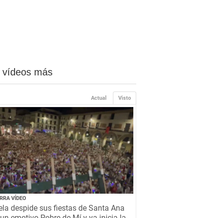
 vídeos más
Actual
Visto
RRA VÍDEO
la despide sus fiestas de Santa Ana
un emotivo Pobre de Mí y ya inicia la