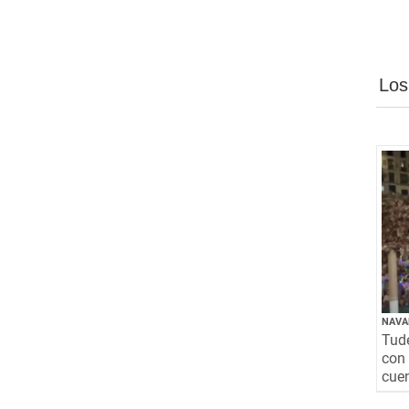
Los
NAVA
Tude
con 
cuen