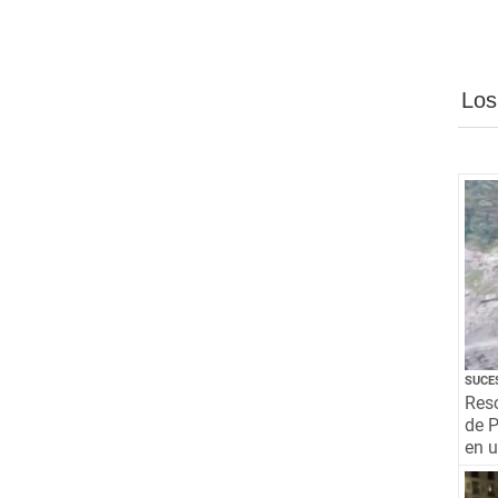
Los
SUCE
Resc
de P
en 