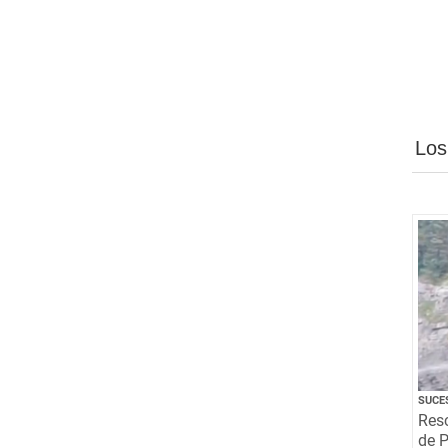
Los
SUCE
Resc
de P