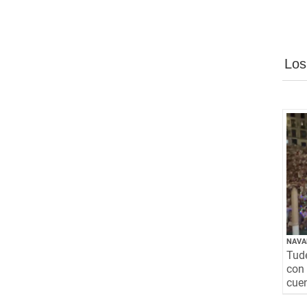
Los
NAVA
Tude
con 
cuen