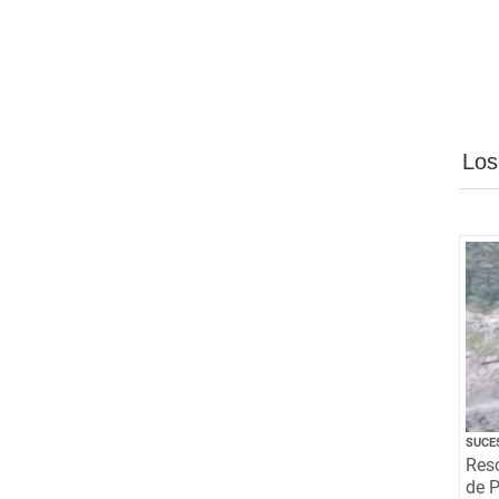
Los
SUCE
Resc
de P