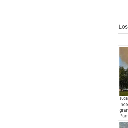
Los
SUCE
Ince
gra
Pamp