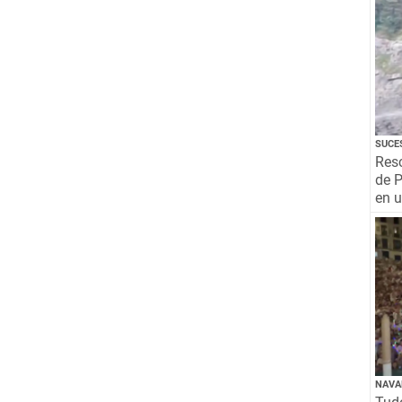
SUCE
Resc
de P
en 
NAVA