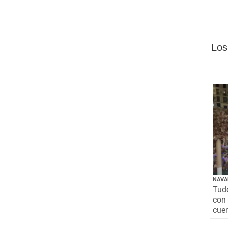
Los
NAVA
Tude
con 
cuen