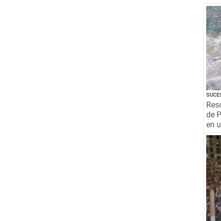
SUCE
Resc
de P
en 