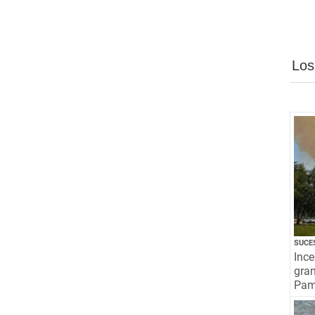
Los
SUCE
Ince
gra
Pamp