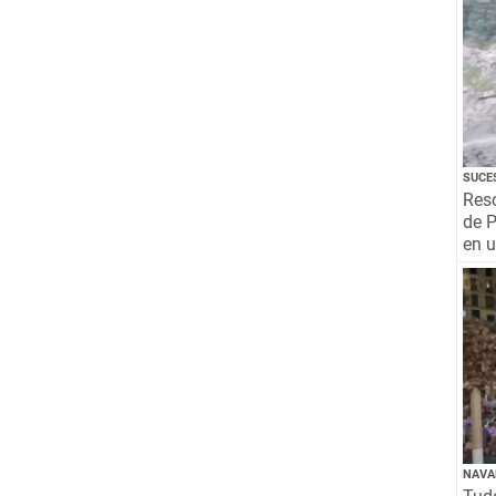
SUCE
Resc
de P
en 
NAVA