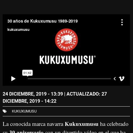
30 años de Kukuxumusu 1989-2019
from
kukuxumusu
on
Vimeo
.
24 DICIEMBRE, 2019 - 13:39
| ACTUALIZADO: 27
DICIEMBRE, 2019 - 14:22
KUKUXUMUSU
Kukuxumusu
La conocida marca navarra
ha celebrado
30 aniversario
su
con un divertido vídeo en el que ha