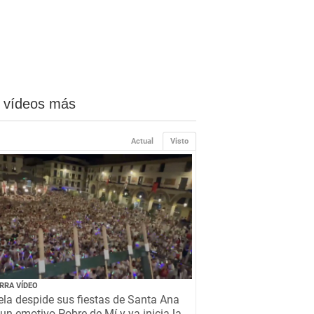
 vídeos más
Actual
Visto
RRA VÍDEO
la despide sus fiestas de Santa Ana
un emotivo Pobre de Mí y ya inicia la