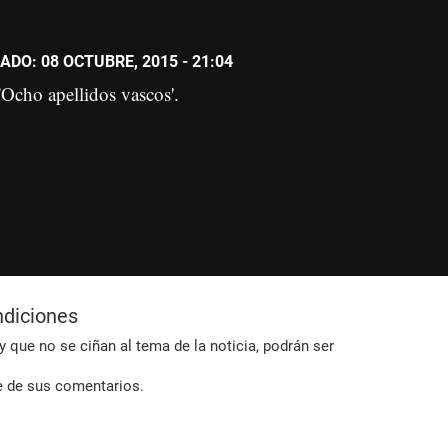
ADO: 08 OCTUBRE, 2015 - 21:04
 'Ocho apellidos vascos'.
ndiciones
 que no se ciñan al tema de la noticia, podrán ser
e de sus comentarios.