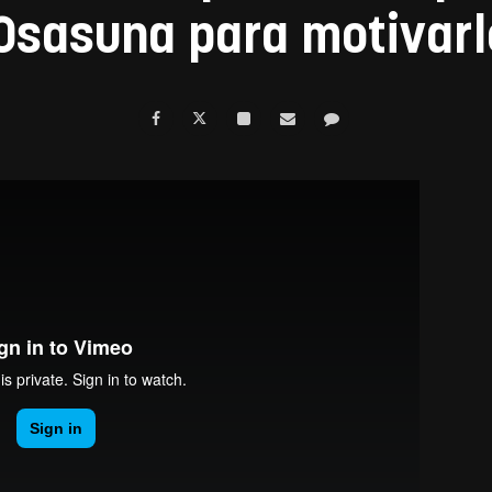
Osasuna para motivarl
gis
on
Vimeo
.