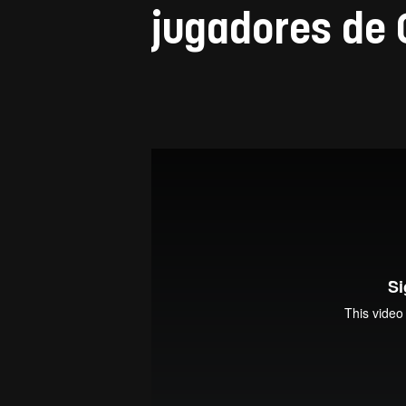
jugadores de 
El hombre que empezó a correr
from
Yma