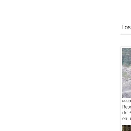
Los
SUCE
Resc
de P
en 