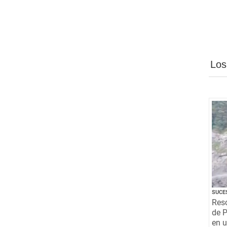
Los
SUCE
Resc
de P
en 