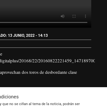
O: 13 JUNIO, 2022 - 14:13
te
topdigitalplus/20168/22/20160822221459_1471897009_vi
saprovechan dos toros de desbordante clase
ndiciones
 que no se ciñan al tema de la noticia, podrán ser