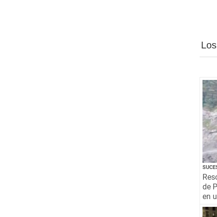
Los
SUCE
Resc
de P
en 