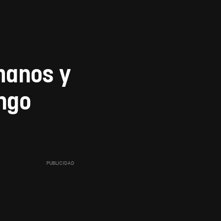
manos y
ngo