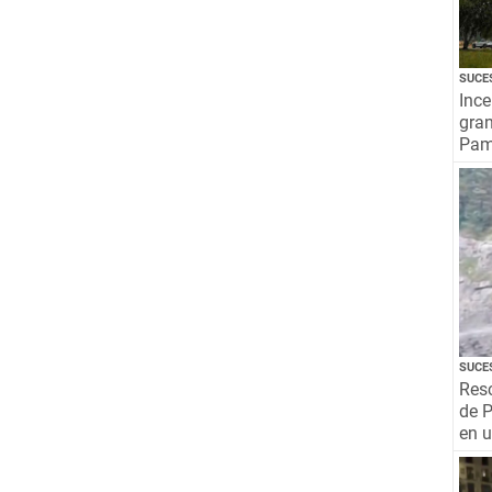
SUCE
Ince
gra
Pamp
SUCE
Resc
de P
en 