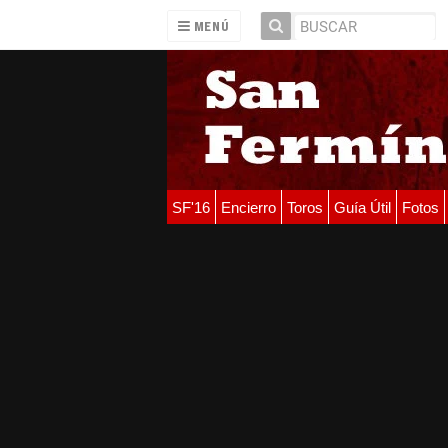
MENÚ
SF'16
Encierro
Toros
Guía Útil
Fotos