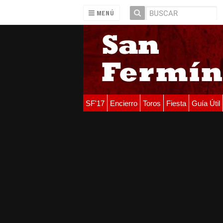
MENÚ
SF'17
Encierro
Toros
Fiesta
Guía Útil