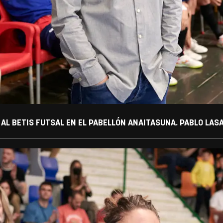
AL BETIS FUTSAL EN EL PABELLÓN ANAITASUNA. PABLO LAS