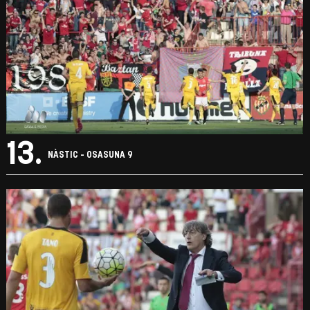
13.
NÀSTIC - OSASUNA 9