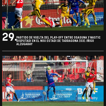
29.
PARTIDO DE VUELTA DEL PLAY-OFF ENTRE OSASUNA Y NASTIC
DISPUTADI EN EL NOU ESTADI DE TARRAGONA (03). IÑIGO
ALZUGARAY