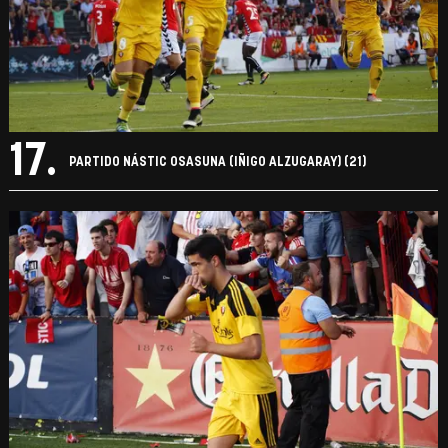
17.
PARTIDO NÁSTIC OSASUNA (IÑIGO ALZUGARAY) (21)