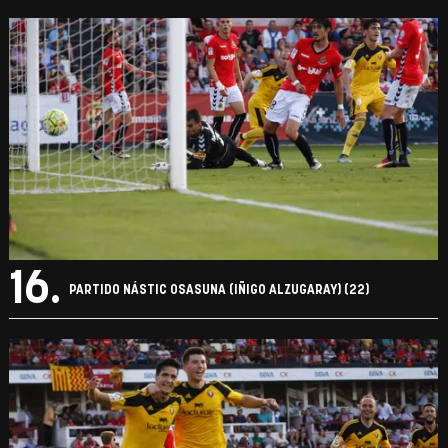
16.
PARTIDO NÁSTIC OSASUNA (IÑIGO ALZUGARAY) (22)