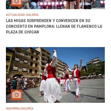
ACTUALIDAD GALERÍA
LAS MIGAS SORPRENDEN Y CONVENCEN EN SU
CONCIERTO EN PAMPLONA: LLENAN DE FLAMENCO LA
PLAZA DE CIVICAN
NAVARRA GALERÍA