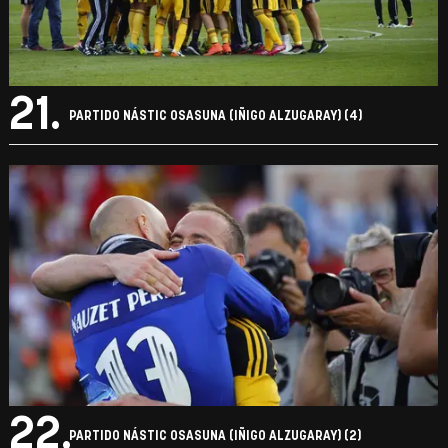
21.
PARTIDO NÁSTIC OSASUNA (IÑIGO ALZUGARAY) (4)
22.
PARTIDO NÁSTIC OSASUNA (IÑIGO ALZUGARAY) (2)