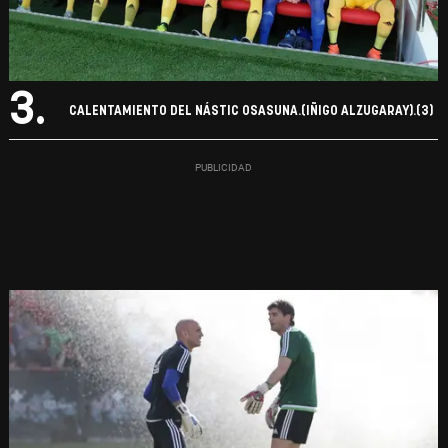
3.
CALENTAMIENTO DEL NÁSTIC OSASUNA.(IÑIGO ALZUGARAY).(3)