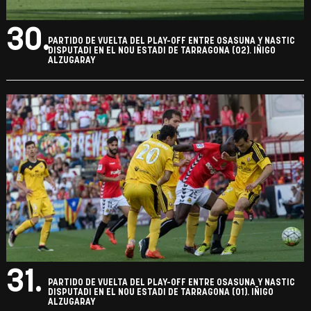
30.
PARTIDO DE VUELTA DEL PLAY-OFF ENTRE OSASUNA Y NASTIC
DISPUTADI EN EL NOU ESTADI DE TARRAGONA (02). IÑIGO
ALZUGARAY
31.
PARTIDO DE VUELTA DEL PLAY-OFF ENTRE OSASUNA Y NASTIC
DISPUTADI EN EL NOU ESTADI DE TARRAGONA (01). IÑIGO
ALZUGARAY