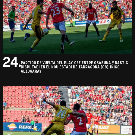
24.
PARTIDO DE VUELTA DEL PLAY-OFF ENTRE OSASUNA Y NASTIC
DISPUTADI EN EL NOU ESTADI DE TARRAGONA (08). IÑIGO
ALZUGARAY