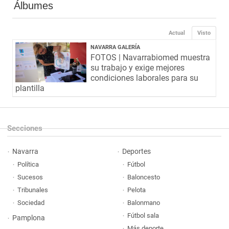
Álbumes
Actual
Visto
NAVARRA GALERÍA
FOTOS | Navarrabiomed muestra
su trabajo y exige mejores
condiciones laborales para su
plantilla
Secciones
Navarra
Deportes
Política
Fútbol
Sucesos
Baloncesto
Tribunales
Pelota
Sociedad
Balonmano
Fútbol sala
Pamplona
Más deporte