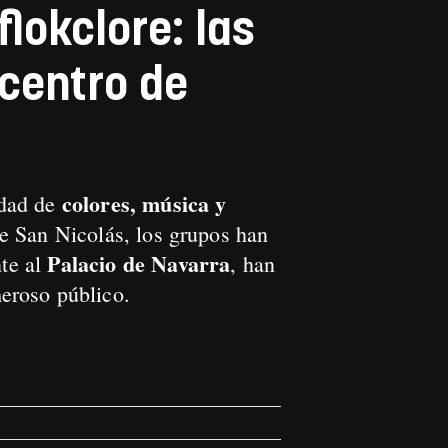
flokclore: las
 centro de
colores, música y
udad de
de San Nicolás, los grupos han
Palacio de Navarra
nte al
, han
eroso público.