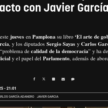
acto con Javier García
jueves
Pamplona
‘El arte de go
 este
en
su libro
rcía
Sergio Sayas
Carlos Gar
, y los diputados
y
calidad de la democracia
n “problema de
” y ha d
icial
Parlamento
y el papel del
, además de abord
5 - 21:01
RLOS GARCÍA ADANERO
JAVIER GARCIA