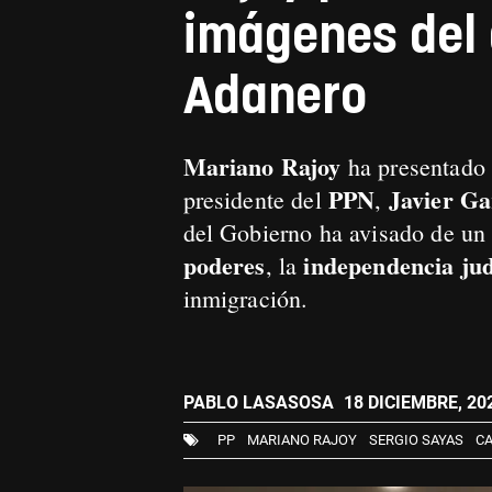
imágenes del 
Adanero
Mariano Rajoy
ha presentado
PPN
Javier Ga
presidente del
,
del Gobierno ha avisado de u
poderes
independencia jud
, la
inmigración.
PABLO LASASOSA
18 DICIEMBRE, 202
PP
MARIANO RAJOY
SERGIO SAYAS
CA