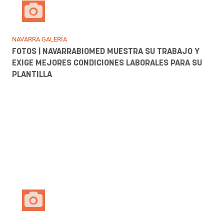
DEPORTES GALERÍA
FOTOS | TOQUE DE ATENCIÓN PARA OSASUNA: LA
FALTA DE GOL Y DOS ZARPAZOS DEL AL AIN AFEAN EL
CIERRE DEL VERANO (0-2)
NAVARRA GALERÍA