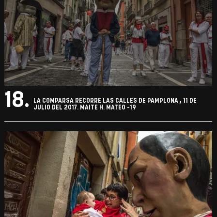
JULIO DEL 2017. MAITE H. MATEO -18
17.
A "KILIKI" BENDS OVER TO GET THROUGH A DOOR DURING SAN
FERMIN FESTIVAL'S "COMPARSA DE GIGANTES Y CABEZUDOS"
(PARADE OF THE GIANTS AND BIG HEADS) IN PAMPLONA, SPAIN,
JULY 11, 2017. REUTERS/SUSANA VERACODE: X01622