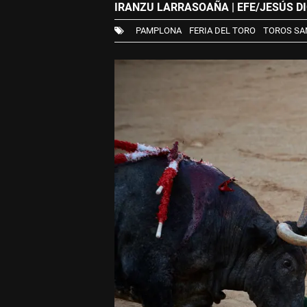
IRANZU LARRASOAÑA | EFE/JESÚS D
PAMPLONA
FERIA DEL TORO
TOROS SAN