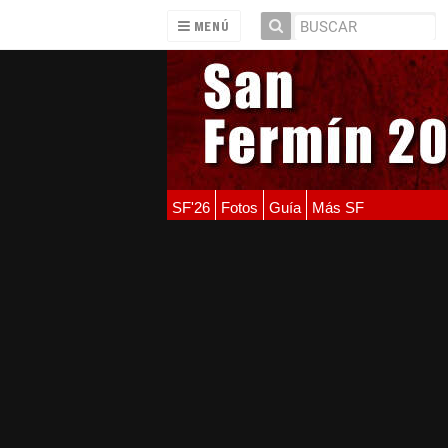
MENÚ
SF'26
Fotos
Guía
Más SF