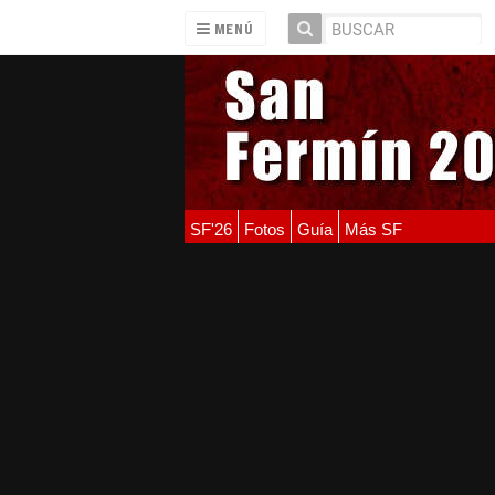
MENÚ
SF'26
Fotos
Guía
Más SF