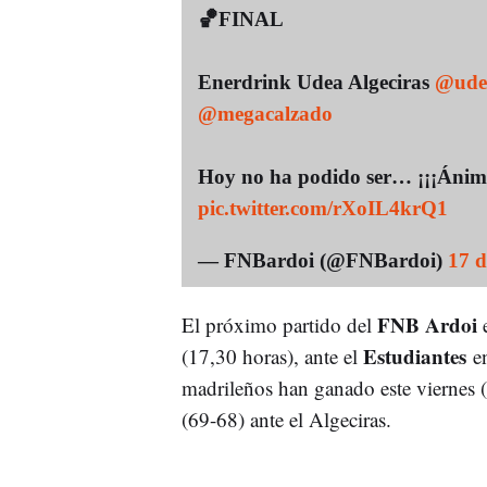
🏀FINAL
Enerdrink Udea Algeciras
@udea
@megacalzado
Hoy no ha podido ser… ¡¡¡Ánim
pic.twitter.com/rXoIL4krQ1
— FNBardoi (@FNBardoi)
17 d
FNB Ardoi
El próximo partido del
e
Estudiantes
(17,30 horas), ante el
en
madrileños han ganado este viernes 
(69-68) ante el Algeciras.