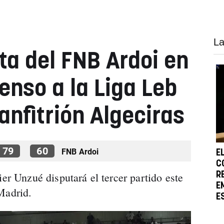
La
ta del FNB Ardoi en
enso a la Liga Leb
 anfitrión Algeciras
79
60
FNB Ardoi
E
C
ier Unzué disputará el tercer partido este
R
E
Madrid.
E