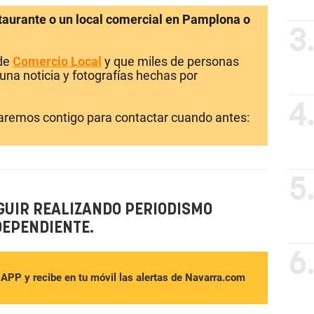
staurante o un local comercial en Pamplona o
3
 de
Comercio Local
y que miles de personas
una noticia y fotografías hechas por
4
laremos contigo para contactar cuando antes:
5
GUIR REALIZANDO PERIODISMO
DEPENDIENTE.
6
sAPP y recibe en tu móvil las alertas de Navarra.com