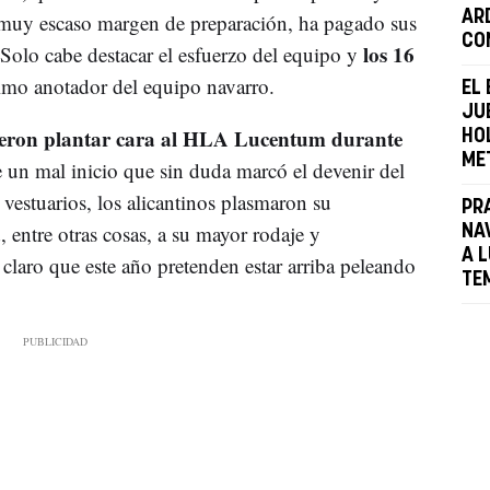
AR
n muy escaso margen de preparación, ha pagado sus
CO
los 16
Solo cabe destacar el esfuerzo del equipo y
o anotador del equipo navarro.
EL
JU
ieron plantar cara al HLA Lucentum durante
HO
ME
 un mal inicio que sin duda marcó el devenir del
 vestuarios, los alicantinos plasmaron su
PR
 entre otras cosas, a su mayor rodaje y
NA
A 
claro que este año pretenden estar arriba peleando
TE