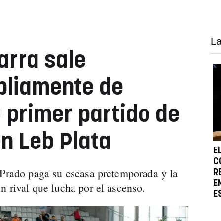
La
arra sale
pliamente de
u primer partido de
n Leb Plata
E
C
 Prado paga su escasa pretemporada y la
R
E
n rival que lucha por el ascenso.
E