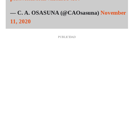
— C. A. OSASUNA (@CAOsasuna)
November
11, 2020