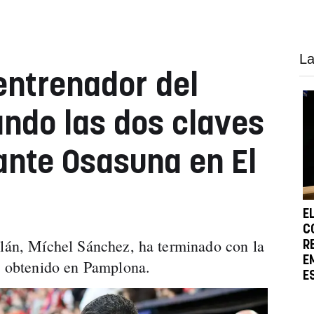
La
 entrenador del
ando las dos claves
 ante Osasuna en El
E
C
alán, Míchel Sánchez, ha terminado con la
R
E
do obtenido en Pamplona.
E