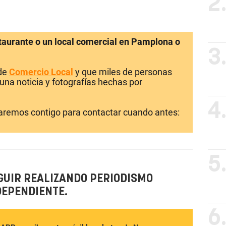
2
staurante o un local comercial en Pamplona o
3
 de
Comercio Local
y que miles de personas
una noticia y fotografías hechas por
4
laremos contigo para contactar cuando antes:
5
GUIR REALIZANDO PERIODISMO
DEPENDIENTE.
6