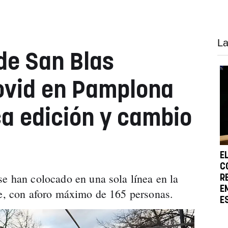
La
 de San Blas
Covid en Pamplona
ca edición y cambio
E
C
se han colocado en una sola línea en la
R
E
te, con aforo máximo de 165 personas.
E