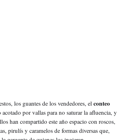
conteo
estos, los guantes de los vendedores, el
 acotado por vallas para no saturar la afluencia, y
 ellos han compartido este año espacio con roscos,
stas, pirulís y caramelos de formas diversas que,
 la garganta de quienes los ingieran.