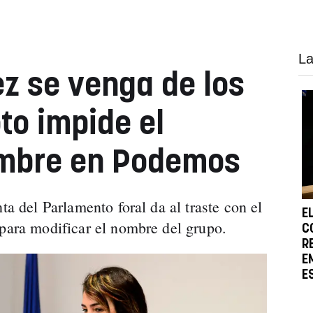
La
z se venga de los
oto impide el
mbre en Podemos
ta del Parlamento foral da al traste con el
E
 para modificar el nombre del grupo.
C
R
E
E