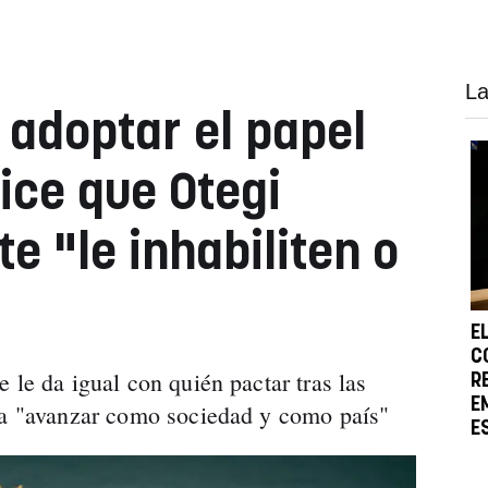
La
 adoptar el papel
ice que Otegi
e "le inhabiliten o
E
C
 le da igual con quién pactar tras las
R
E
a a "avanzar como sociedad y como país"
E