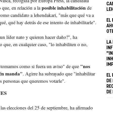
asca, recogida por Europa Press, la candidata
CA
posible inhabilitación
que, en relación a la
de
LE
como candidato a lehendakari, "más que qué va a
EL
é, qué hay detrás de ese intento de inhabilitarle".
AH
OT
un líder nato y quieren hacer daño?", ha
LA 
 que, en cualquier caso, "lo inhabiliten o no,
IN
"IN
IN
IM
"nos
 tomamos como si fuera un aviso" de que
ién manda"
. Agirre ha subrayado que "inhabilitar
EL 
as personas que queremos votarle".
DE
RE
NES
DE 
s las elecciones del 25 de septiembre, ha afirmado