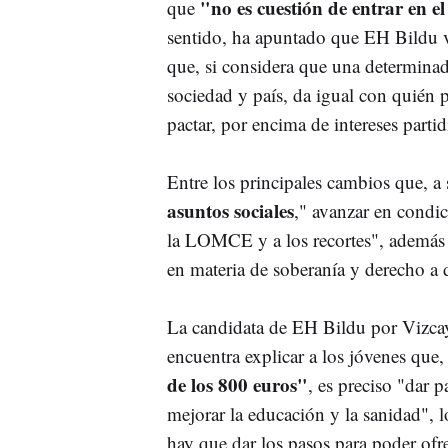
"no es cuestión de entrar en e
que
sentido, ha apuntado que EH Bildu v
que, si considera que una determina
sociedad y país, da igual con quié
pactar, por encima de intereses partid
Entre los principales cambios que, a 
asuntos sociales
," avanzar en condic
la LOMCE y a los recortes", además d
en materia de soberanía y derecho a d
La candidata de EH Bildu por Vizcaya
encuentra explicar a los jóvenes que,
de los 800 euros"
, es preciso "dar p
mejorar la educación y la sanidad",
hay que dar los pasos para poder ofrec