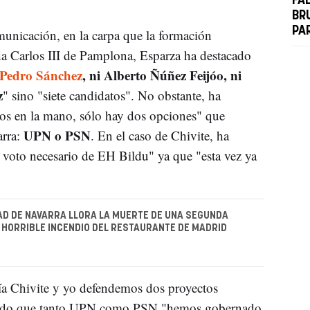
FA
BR
PA
municación, en la carpa que la formación
ida Carlos III de Pamplona, Esparza ha destacado
 Pedro Sánchez
, ni Alberto Ñúñez Feijóo, ni
z
" sino "siete candidatos". No obstante, ha
tos en la mano, sólo hay dos opciones" que
UPN o PSN
arra:
. En el caso de Chivite, ha
l voto necesario de EH Bildu" ya que "esta vez ya
AD DE NAVARRA LLORA LA MUERTE DE UNA SEGUNDA
 HORRIBLE INCENDIO DEL RESTAURANTE DE MADRID
ía Chivite y yo defendemos dos proyectos
ordado que tanto UPN como PSN "hemos gobernado