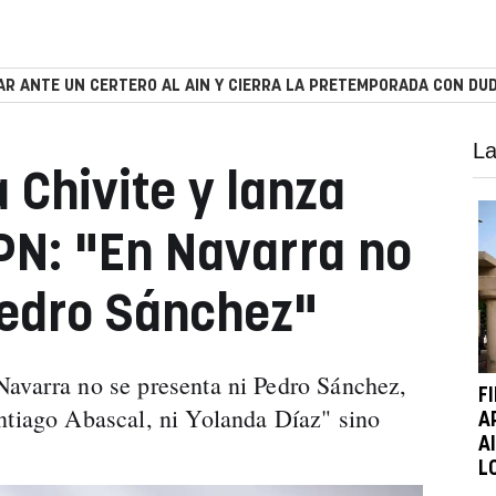
R ANTE UN CERTERO AL AIN Y CIERRA LA PRETEMPORADA CON DUD
La
 Chivite y lanza
PPN: "En Navarra no
Pedro Sánchez"
Navarra no se presenta ni Pedro Sánchez,
F
ntiago Abascal, ni Yolanda Díaz" sino
A
A
L