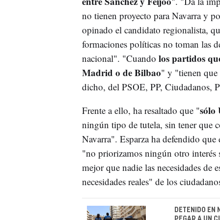
entre Sánchez y Feijóo
". "Da la im
no tienen proyecto para Navarra y po
opinado el candidato regionalista, q
formaciones políticas no toman las de
los partidos qu
nacional". "Cuando
Madrid o de Bilbao
" y "tienen que
dicho, del PSOE, PP, Ciudadanos, 
sólo
Frente a ello, ha resaltado que "
ningún tipo de tutela, sin tener que 
Navarra". Esparza ha defendido que 
"no priorizamos ningún otro interés
mejor que nadie las necesidades de es
necesidades reales" de los ciudadano
DETENIDO EN
PEGAR A UN C