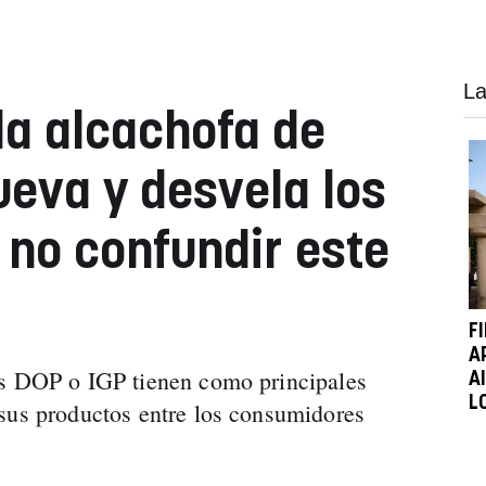
La
la alcachofa de
ueva y desvela los
 no confundir este
F
A
as DOP o IGP tienen como principales
A
L
sus productos entre los consumidores