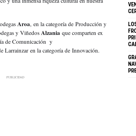
o y una inmensa riqueza cultural en nuestra
VEN
CE
Aroa
Bodegas
, en la categoría de Producción y
LO
Alzania
FR
degas y Viñedos
que comparten ex
PR
ría de Comunicación y
CA
 Larrainzar en la categoría de Innovación.
GR
NA
PR