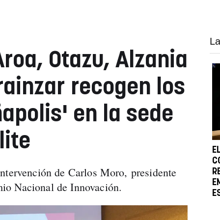
La
roa, Otazu, Alzania
rainzar recogen los
ñapolis' en la sede
lite
E
C
intervención de Carlos Moro, presidente
R
E
io Nacional de Innovación.
E