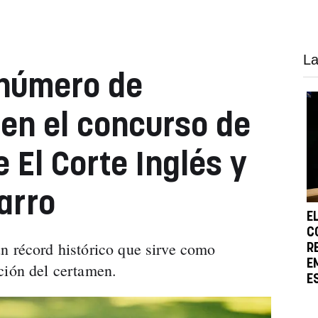
La
 número de
 en el concurso de
e El Corte Inglés y
arro
E
C
n récord histórico que sirve como
R
E
ción del certamen.
E