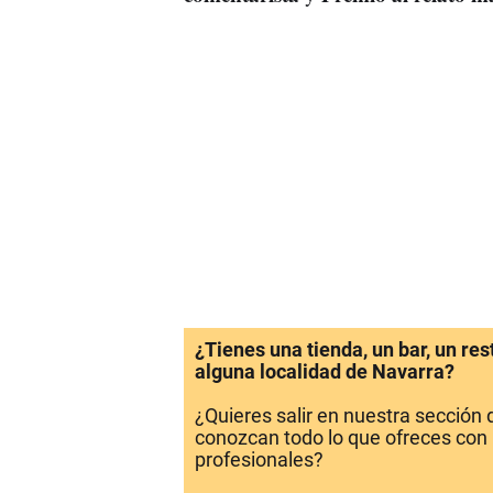
¿Tienes una tienda, un bar, un re
alguna localidad de Navarra?
¿Quieres salir en nuestra sección
conozcan todo lo que ofreces con 
profesionales?