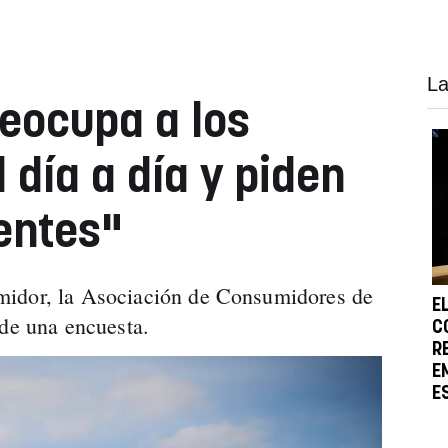
La
eocupa a los
 día a día y piden
entes"
midor, la Asociación de Consumidores de
E
 de una encuesta.
C
R
E
E