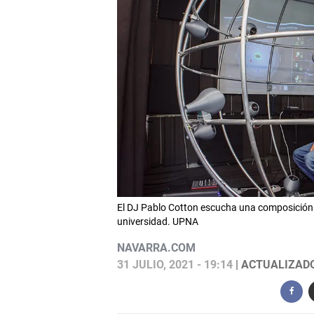
El DJ Pablo Cotton escucha una composición en
universidad. UPNA
NAVARRA.COM
31 JULIO, 2021 - 19:14
| ACTUALIZADO: