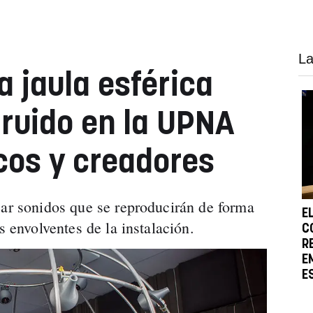
La
a jaula esférica
ruido en la UPNA
cos y creadores
ear sonidos que se reproducirán de forma
E
s envolventes de la instalación.
C
R
E
E