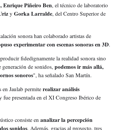
, Enrique Piñeiro Ben
, el técnico de laboratorio
riz
Gorka Larralde
y
, del Centro Superior de
talación sonora han colaborado artistas de
opuso experimentar con escenas sonoras en 3D
.
eproducir fidedignamente la realidad sonora sino
podemos ir más allá,
e generación de sonidos,
tornos sonoros
", ha señalado San Martín.
realizar análisis
as en Jaulab permite
y fue presentada en el XI Congreso Ibérico de
analizar la percepción
cústico consiste en
dos sonidos
. Además, gracias al proyecto, tres