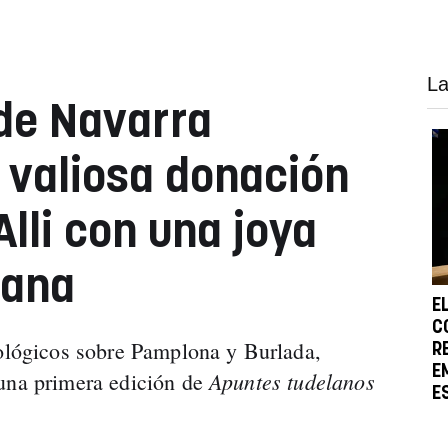
La
 de Navarra
 valiosa donación
lli con una joya
lana
E
C
iológicos sobre Pamplona y Burlada,
R
E
Apuntes tudelanos
 una primera edición de
E