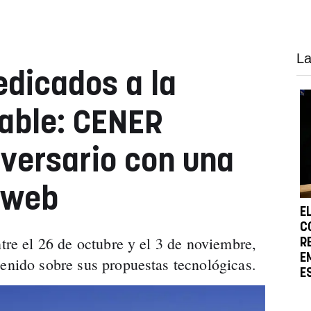
La
edicados a la
able: CENER
iversario con una
 web
E
C
ntre el 26 de octubre y el 3 de noviembre,
R
E
tenido sobre sus propuestas tecnológicas.
E