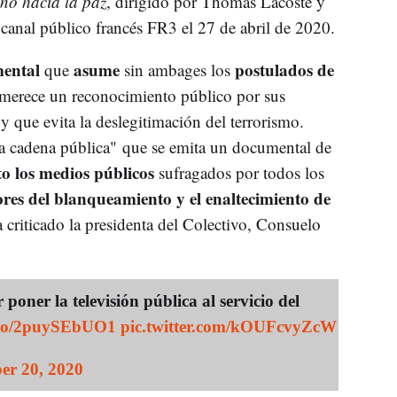
ino hacia la paz
, dirigido por Thomas Lacoste y
 canal público francés FR3 el 27 de abril de 2020.
ental
asume
postulados de
que
sin ambages los
erece un reconocimiento público por sus
 y que evita la deslegitimación del terrorismo.
 cadena pública" que se emita un documental de
o los medios públicos
sufragados por todos los
ores del blanqueamiento y el enaltecimiento de
a criticado la presidenta del Colectivo, Consuelo
ner la televisión pública al servicio del
t.co/2puySEbUO1
pic.twitter.com/kOUFcvyZcW
er 20, 2020