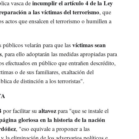
incumplir el artículo 4 de la Ley
blica vasca de
paración a las víctimas del terrorismo
, que
los actos que ensalcen el terrorismo o humillen a
víctimas sean
públicos velarán para que las
s
, para ello adoptarán las medidas apropiadas para
tos efectuados en público que entrañen descrédito,
timas o de sus familiares, exaltación del
ica de distinción a los terroristas".
TA
B
altavoz
por facilitar su
para "que se instale el
ágina gloriosa en la historia de la nación
rdóñez
, "eso equivale a proponer a las
y la eliminación de los adversarios políticos e