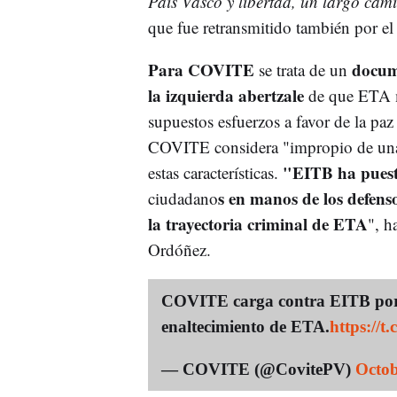
País Vasco y libertad, un largo cam
que fue retransmitido también por el
Para COVITE
docum
se trata de un
la izquierda abertzale
de que ETA m
supuestos esfuerzos a favor de la paz
COVITE considera "impropio de una
"EITB ha puest
estas características.
s en manos de los defens
ciudadano
la trayectoria criminal de ETA
", h
Ordóñez.
COVITE carga contra EITB por po
enaltecimiento de ETA.
https://
— COVITE (@CovitePV)
Octob