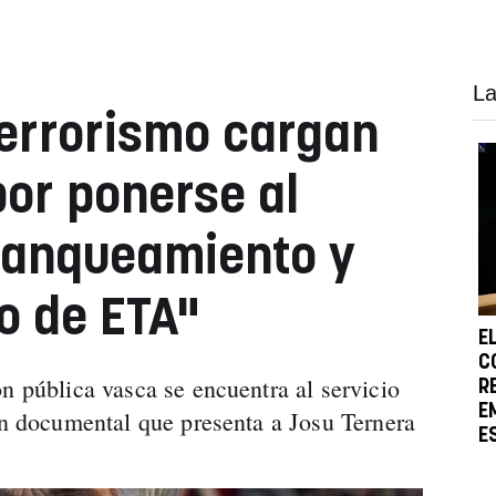
La
terrorismo cargan
por ponerse al
blanqueamiento y
o de ETA"
E
C
n pública vasca se encuentra al servicio
R
E
 un documental que presenta a Josu Ternera
E