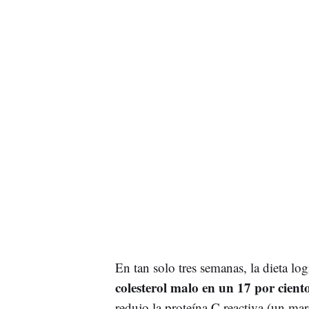
En tan solo tres semanas, la dieta l
colesterol malo en un 17 por cient
redujo la proteína C reactiva (un ma