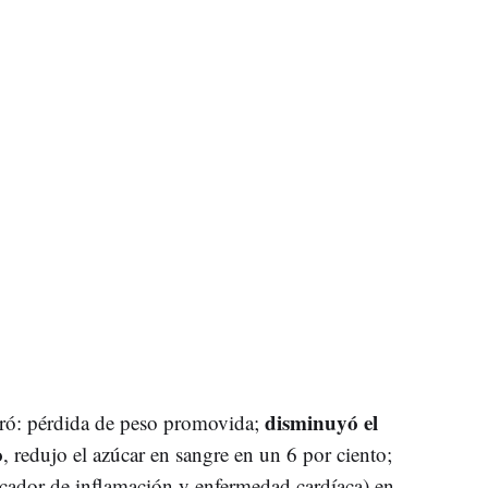
disminuyó el
ogró: pérdida de peso promovida;
o
, redujo el azúcar en sangre en un 6 por ciento;
rcador de inflamación y enfermedad cardíaca) en