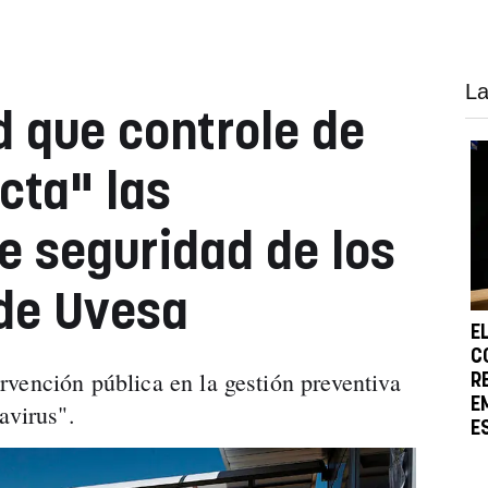
La
d que controle de
cta" las
e seguridad de los
de Uvesa
E
C
vención pública en la gestión preventiva
R
E
avirus".
E