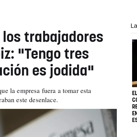
La
los trabajadores
z: "Tengo tres
uación es jodida"
que la empresa fuera a tomar esta
E
eraban este desenlace.
C
R
E
E