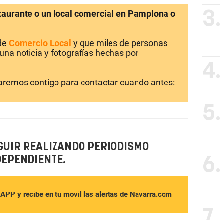
staurante o un local comercial en Pamplona o
3
 de
Comercio Local
y que miles de personas
una noticia y fotografías hechas por
4
laremos contigo para contactar cuando antes:
5
GUIR REALIZANDO PERIODISMO
DEPENDIENTE.
6
sAPP y recibe en tu móvil las alertas de Navarra.com
7.