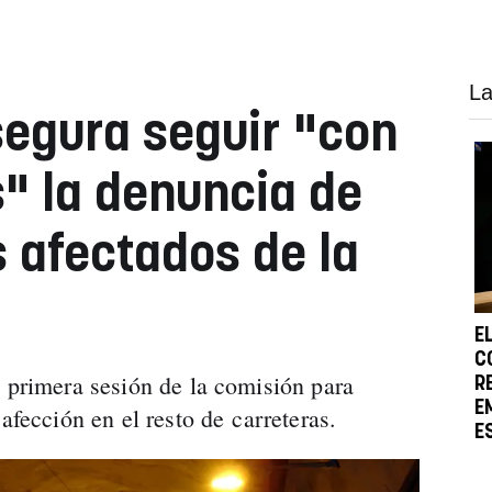
La
segura seguir "con
" la denuncia de
s afectados de la
E
C
a primera sesión de la comisión para
R
E
afección en el resto de carreteras.
E