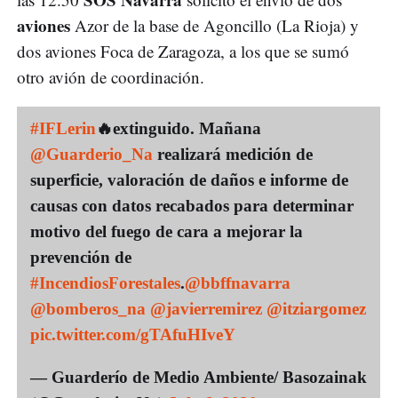
aviones
Azor de la base de Agoncillo (La Rioja) y
dos aviones Foca de Zaragoza, a los que se sumó
otro avión de coordinación.
#IFLerin
🔥extinguido. Mañana
@Guarderio_Na
realizará medición de
superficie, valoración de daños e informe de
causas con datos recabados para determinar
motivo del fuego de cara a mejorar la
prevención de
#IncendiosForestales
.
@bbffnavarra
@bomberos_na
@javierremirez
@itziargomez
pic.twitter.com/gTAfuHIveY
— Guarderío de Medio Ambiente/ Basozainak