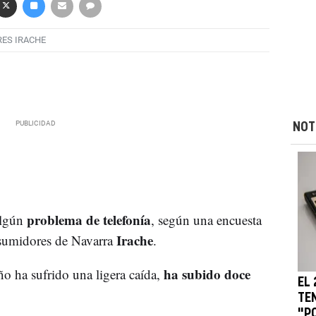
ES IRACHE
NOT
problema de telefonía
algún
, según una encuesta
Irache
sumidores de Navarra
.
ha subido doce
año ha sufrido una ligera caída,
EL
TE
"P