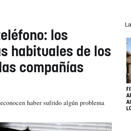
La
eléfono: los
 habituales de los
 las compañías
F
A
 reconocen haber sufrido algún problema
A
L