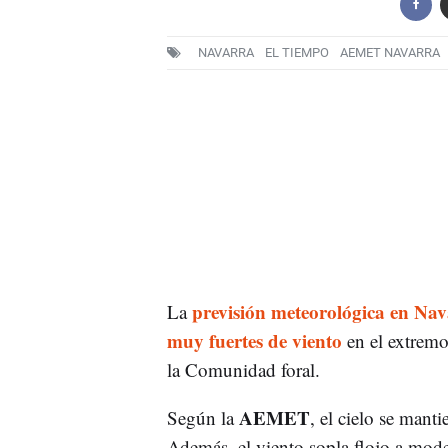
NAVARRA
EL TIEMPO
AEMET NAVARRA
previsión meteorológica en Na
La
muy fuertes de viento
en el extremo
la Comunidad foral.
AEMET
Según la
, el cielo se mant
Además, el viento sopla flojo a mode