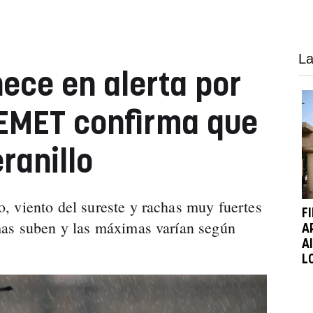
La
ce en alerta por
 AEMET confirma que
ranillo
 viento del sureste y rachas muy fuertes
F
mas suben y las máximas varían según
A
A
L