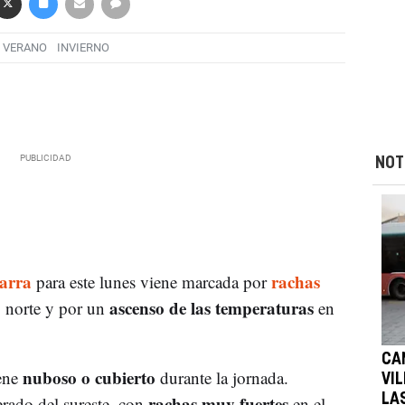
VERANO
INVIERNO
NOT
varra
rachas
para este lunes viene marcada por
ascenso de las temperaturas
 norte y por un
en
CA
nuboso o cubierto
iene
durante la jornada.
VI
rachas muy fuertes
LA
rado del sureste, con
en el